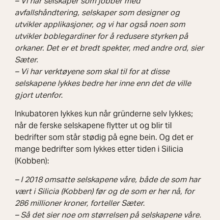
– Vi har selskaper som jobber med
avfallshåndtering, selskaper som designer og
utvikler applikasjoner, og vi har også noen som
utvikler boblegardiner for å redusere styrken på
orkaner. Det er et bredt spekter, med andre ord, sier
Sæter.
– Vi har verktøyene som skal til for at disse
selskapene lykkes bedre her inne enn det de ville
gjort utenfor.
Inkubatoren lykkes kun når gründerne selv lykkes;
når de ferske selskapene flytter ut og blir til
bedrifter som står stødig på egne bein. Og det er
mange bedrifter som lykkes etter tiden i Silicia
(Kobben):
– I 2018 omsatte selskapene våre, både de som har
vært i Silicia (Kobben) før og de som er her nå, for
286 millioner kroner, forteller Sæter.
– Så det sier noe om størrelsen på selskapene våre.