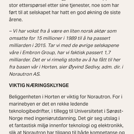
stor etterspørsel etter sine tjenester, noe som har
ført til at selskapet har hatt en god økning de siste
årene.
– Vi har vokst fra å være en liten norsk aktør som
omsatte for 15 millioner i 1989 til å ha passert
milliarden i 2015. Tar vi med de øvrige selskapene
våre i Embron Group, har vi faktisk passert 1,7
milliarder. Det er vi rimelig stolte av å ha fått til her
fra basen vår i Horten, sier Øyvind Sedivy, adm. dir. i
Norautron AS.
VIKTIG NÆRINGSKLYNGE
Beliggenheten i Horten er viktig for Norautron. For i
marinebyen er det en rekke ledende
teknologibedrifter, i tillegg til Universitetet i Sørøst-
Norge med ingeniørutdanning. Det gir seg utslag i
et fantastisk miljø innenfor teknologi og elektronikk,
slik at Norautron har tilgang til både kompetanse og