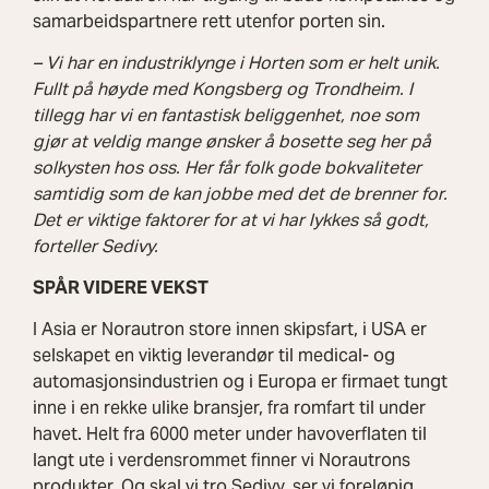
samarbeidspartnere rett utenfor porten sin.
– Vi har en industriklynge i Horten som er helt unik.
Fullt på høyde med Kongsberg og Trondheim. I
tillegg har vi en fantastisk beliggenhet, noe som
gjør at veldig mange ønsker å bosette seg her på
solkysten hos oss. Her får folk gode bokvaliteter
samtidig som de kan jobbe med det de brenner for.
Det er viktige faktorer for at vi har lykkes så godt,
forteller Sedivy.
SPÅR VIDERE VEKST
I Asia er Norautron store innen skipsfart, i USA er
selskapet en viktig leverandør til medical- og
automasjonsindustrien og i Europa er firmaet tungt
inne i en rekke ulike bransjer, fra romfart til under
havet. Helt fra 6000 meter under havoverflaten til
langt ute i verdensrommet finner vi Norautrons
produkter. Og skal vi tro Sedivy, ser vi foreløpig